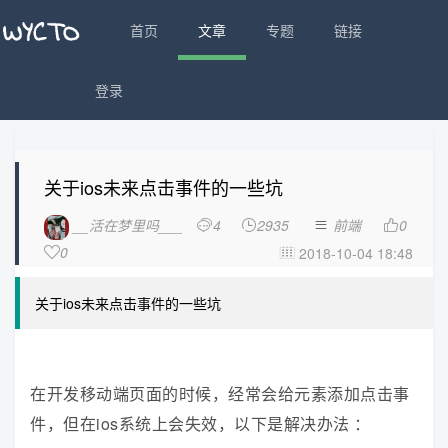
首页
文章
专题
链接
登录
关于ios未来点击事件的一些坑
__活在梦里吗___
4
2935
前端
0




0
2018-10-04 18:48


关于ios未来点击事件的一些坑
在开发移动端页面的时候，经常会给元素添加点击事
件，但在ios系统上会失效，以下是解决办法 ：