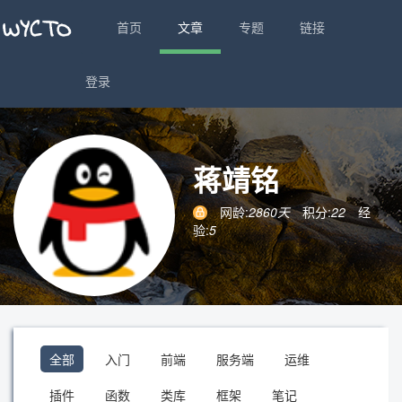
首页
文章
专题
链接
登录
蒋靖铭
网龄:
2860天
积分:
22
经
验:
5
全部
入门
前端
服务端
运维
插件
函数
类库
框架
笔记