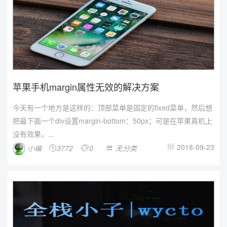
苹果手机margin属性无效的解决方案
今天有一个地方是这样的：顶部菜单是固定的fixed菜单，然后想
把最下面一个div设置margin-bottom：50px；可是在苹果真机上
没有效果，...
2018-09-23
小编
3772
0
无分类



