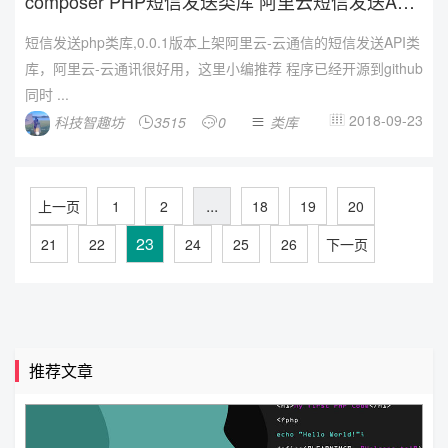
composer PHP短信发送类库 阿里云短信发送API
...
短信发送php类库,0.0.1版本上架阿里云-云通信的短信发送API类
库，阿里云-云通讯很好用，这里小编推荐 程序已经开源到github
同时 ...
2018-09-23
科技智趣坊
3515
0
类库




...
上一页
1
2
18
19
20
23
21
22
24
25
26
下一页
推荐文章