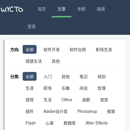
首页
文章
专题
链接
登录
方向:
全部
软件开发
软件应用
职场生涯
情感生活
其他
分类:
全部
入门
其他
笔记
规划
生涯
职场
乐趣
闲谈
哲理
感悟
生活
Office
函数
类库
插件
Adobe设计类
Photoshop
框架
Flash
心事
数据库
After Effects