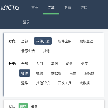
首页
文章
专题
链接
登录
方向:
全部
软件开发
软件应用
职场生涯
情感生活
其他
分类:
全部
入门
笔记
函数
类库
插件
框架
数据库
前端
服务端
运维
其他知识
开发工具
大数据
默认
最热
最新