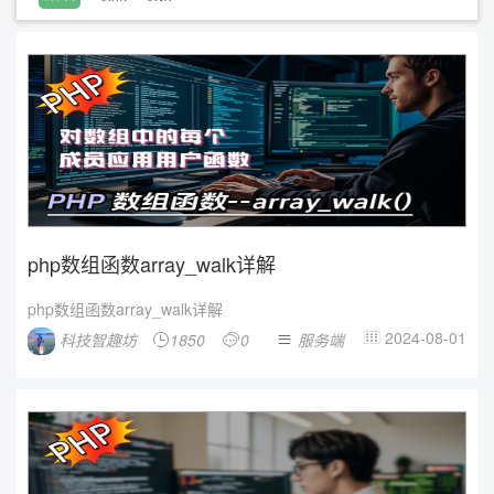
php数组函数array_walk详解
php数组函数array_walk详解
2024-08-01
科技智趣坊
1850
0
服务端



