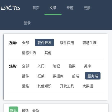
首页
文章
专题
链接
登录
方向:
全部
软件开发
软件应用
职场生涯
情感生活
其他
分类:
全部
入门
笔记
函数
类库
插件
框架
数据库
前端
服务端
运维
其他知识
开发工具
大数据
默认
最热
最新