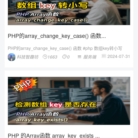
PHP的array_change_key_case() 函数...
PHP的array_change_key_case() 函数 #php 数组key转小写
2024-07-31
科技智趣坊
1663
0
服务端




PHP 的Array函数 array_key_exists ...