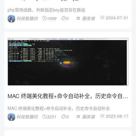
php常用函数，判断指定key是否存在数组
2024-07-31
科技智趣坊
1699
0
服务端




MAC 终端美化教程+命令自动补全，历史命令自动
补全
MAC 终端美化教程+命令自动补全，历史命令自动补全
2023-08-17
科技智趣坊
3231
0
服务端



