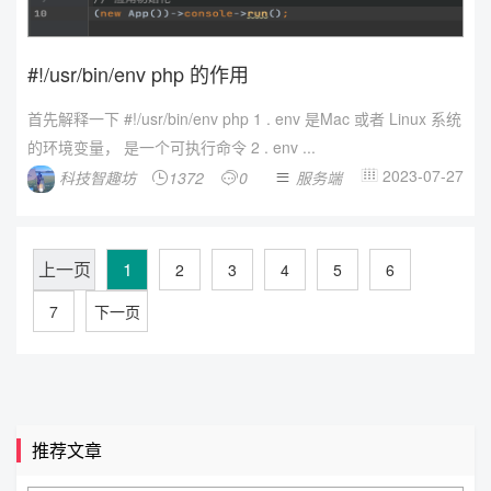
#!/usr/bin/env php 的作用
首先解释一下 #!/usr/bin/env php 1 . env 是Mac 或者 Linux 系统
的环境变量， 是一个可执行命令 2 . env ...
2023-07-27
科技智趣坊
1372
0
服务端




上一页
1
2
3
4
5
6
7
下一页
推荐文章