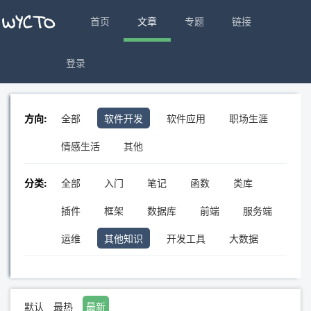
首页
文章
专题
链接
登录
方向:
全部
软件开发
软件应用
职场生涯
情感生活
其他
分类:
全部
入门
笔记
函数
类库
插件
框架
数据库
前端
服务端
运维
其他知识
开发工具
大数据
默认
最热
最新