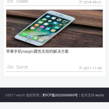
0
5959


2018-09-21

苹果手机margin属性无效的解决方案
0
3775


2017-11-06

©2017 wycto 版权所有 |
黔ICP备2023006969号
| 技术支持:
wycto