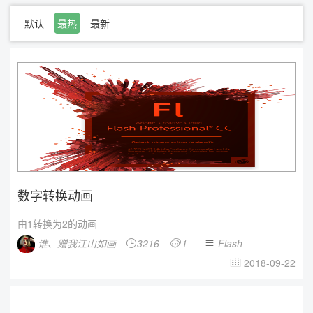
默认
最热
最新
数字转换动画
由1转换为2的动画
谁、赠我江山如画
3216
1
Flash



2018-09-22
