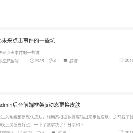
os未来点击事件的一些坑
s未来点击事件的一些坑
2018
活在梦里吗___
2935
4
前端




rtadmin后台前端框架js动态更换皮肤
次进入系统都是默认皮肤，想动态根据数据库输出来定位皮肤，之前找了
昨晚上灵感要好点，一下子就解决了！分享如下
2018
技智趣坊
4872
0
前端



