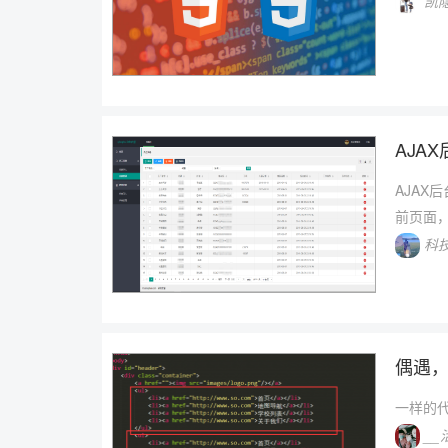
凯
AJA
AJAX
前页面，不
科
偶遇
一样的代
__