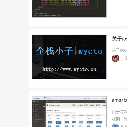
关于i
关于io
__
sma
由于每
找到，
科