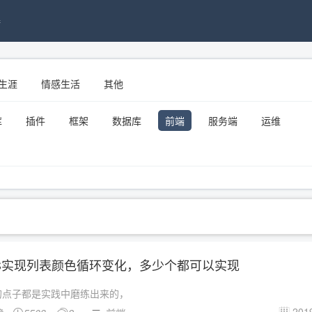
接
生涯
情感生活
其他
库
插件
框架
数据库
前端
服务端
运维
S实现列表颜色循环变化，多少个都可以实现
的点子都是实践中磨练出来的，
2019
