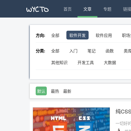
首页
文章
专题
链
方向:
全部
软件开发
软件应用
职场
分类:
全部
入门
笔记
函数
类
其他知识
开发工具
大数据
默认
最热
最新
纯CS
一切好