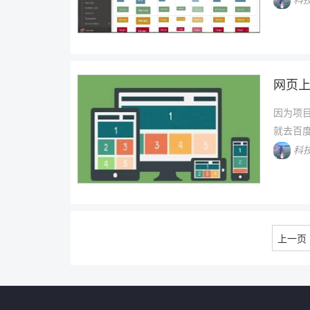
网页上
因为项
就去百
科
上一页