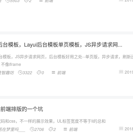
隐
5503
2
前端



X后台模板，Layui后台模板单页模板，JS异步请求网...
后台模板，JS异步请求网页，后台模板好用之处--单页版，异步请求，刷新
像iframe
2019
技智趣坊
3322
0
前端




，前端排版的一个坑
码和css，不一样的展示效果，UL标签宽度不等于li的总和
2018
活在梦里吗___
2706
2
前端



