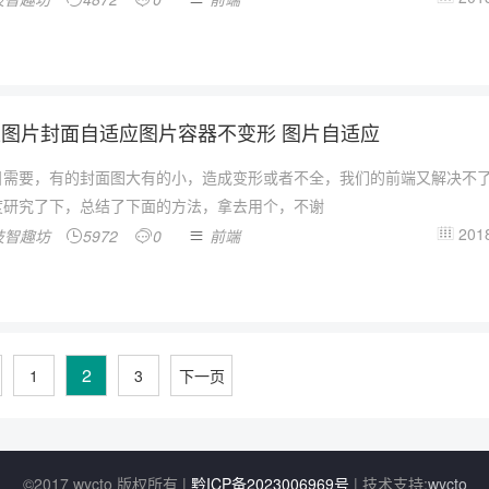
图片封面自适应图片容器不变形 图片自适应
目需要，有的封面图大有的小，造成变形或者不全，我们的前端又解决不
度研究了下，总结了下面的方法，拿去用个，不谢
2018
技智趣坊
5972
0
前端




2
1
3
下一页
©2017 wycto 版权所有 |
黔ICP备2023006969号
| 技术支持:
wycto