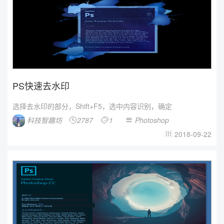
PS快速去水印
选择去水印的部分，Shift+F5，选中内容识别，确定
科技智趣坊
2787
1
Photoshop



2018-09-22
