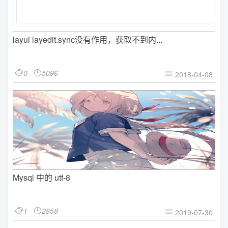
layui layedit.sync没有作用，获取不到内...
0
5096


2018-04-08

Mysql 中的 utf-8
1
2858


2019-07-30
