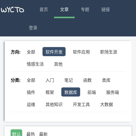
首页
文章
专题
链接
登录
方向:
全部
软件开发
软件应用
职场生涯
情感生活
其他
分类:
全部
入门
笔记
函数
类库
插件
框架
数据库
前端
服务端
运维
其他知识
开发工具
大数据
默认
最热
最新