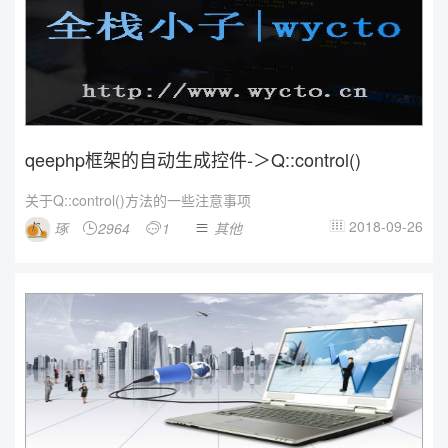
qeephp框架的自动生成控件-＞Q::control()
关于Q::control()方法的一些注意事项
2018-09-26
琢
2964
1
其他



