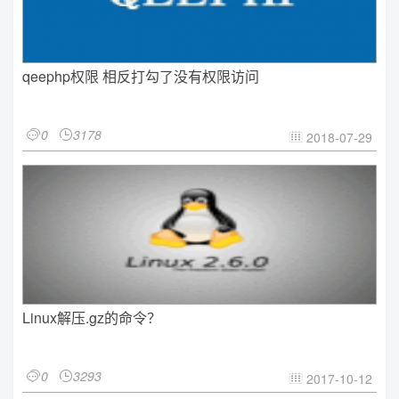
qeephp权限 相反打勾了没有权限访问
0
3178


2018-07-29

Linux解压.gz的命令？
0
3293


2017-10-12
