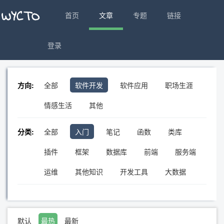
首页
文章
专题
链接
登录
方向:
全部
软件开发
软件应用
职场生涯
情感生活
其他
分类:
全部
入门
笔记
函数
类库
插件
框架
数据库
前端
服务端
运维
其他知识
开发工具
大数据
默认
最热
最新