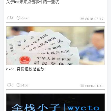
关于ios未来点击事件的一些坑
4
2938


2018-07-17

excel 身份证校验函数
0
3456


2020-01-16
