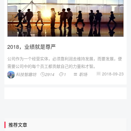
2018，业绩就是尊严
公司作为一个经营实体，必须靠利润去维持发展，而要发展，便
需要公司中的每个员工都贡献自己的力量和才智。
2018-09-23
科技智趣坊
2914
1
职场




推荐文章