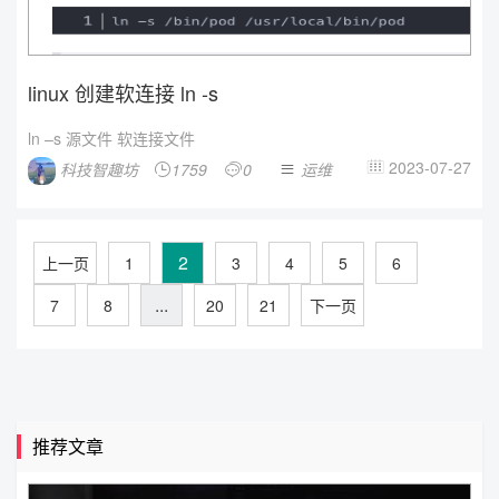
linux 创建软连接 ln -s
ln –s 源文件 软连接文件
2023-07-27
科技智趣坊
1759
0
运维




2
上一页
1
3
4
5
6
...
7
8
20
21
下一页
推荐文章