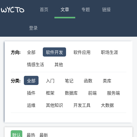
首页
文章
专题
链接
登录
方向:
全部
软件开发
软件应用
职场生涯
情感生活
其他
分类:
全部
入门
笔记
函数
类库
插件
框架
数据库
前端
服务端
运维
其他知识
开发工具
大数据
默认
最热
最新