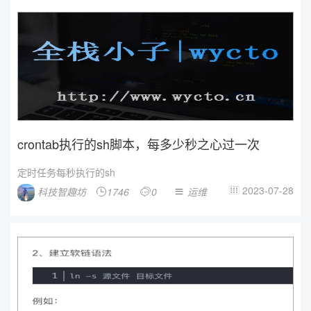
crontab执行的sh脚本，每多少秒之心过一次
定时任务每秒执行的sh
2023-07-28
科技智趣坊
1746
0
运维



