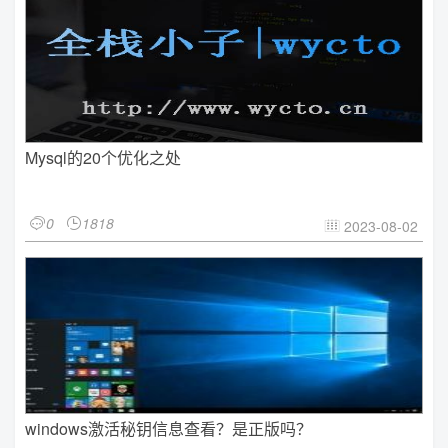
Mysql的20个优化之处
0
1818


2023-08-02

windows激活秘钥信息查看？是正版吗？