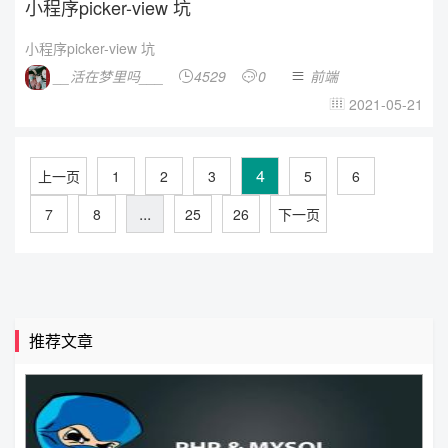
小程序picker-view 坑
小程序picker-view 坑
__活在梦里吗___
4529
0
前端



2021-05-21

4
上一页
1
2
3
5
6
...
7
8
25
26
下一页
推荐文章