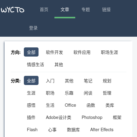
首页
文章
专题
链接
登录
方向:
全部
软件开发
软件应用
职场生涯
情感生活
其他
分类:
全部
入门
其他
笔记
规划
生涯
职场
乐趣
闲谈
哲理
感悟
生活
Office
函数
类库
插件
Adobe设计类
Photoshop
框架
Flash
心事
数据库
After Effects