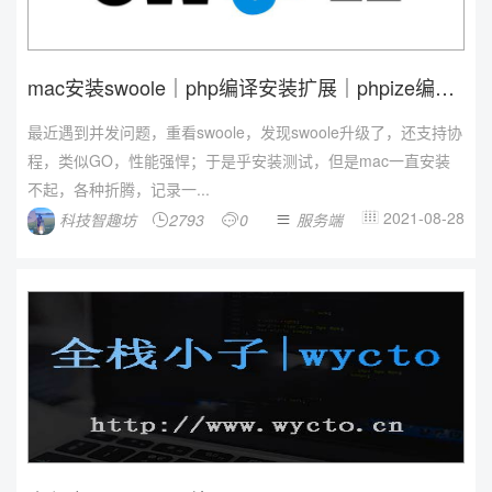
mac安装swoole｜php编译安装扩展｜phpize编
译...
最近遇到并发问题，重看swoole，发现swoole升级了，还支持协
程，类似GO，性能强悍；于是乎安装测试，但是mac一直安装
不起，各种折腾，记录一...
2021-08-28
科技智趣坊
2793
0
服务端



