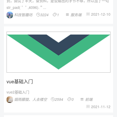
到，调试了半天，查资料，是说输出的字节不够，所以加了一句
str_pad(＇＇,4096).＂...
2021-12-10
科技智趣坊
3224
1
服务端




vue基础入门
vue2基础入门
烟雨朦胧、人去楼空
2594
0
前端



2021-11-12
