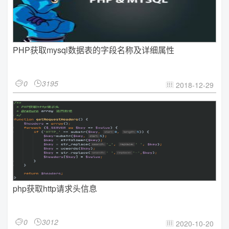
PHP获取mysql数据表的字段名称及详细属性
0
3195


2018-12-29

php获取http请求头信息
0
3012


2020-10-20
