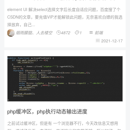
element UI 解决select选择文字后长度自适应问题，百度搜了个
CSDN的文章，要充值VIP才能解锁此问题，无奈喜欢白嫖的我选
择放弃，自己...
烟雨朦胧、人去楼空
4872
1
前端



2021-12-17

php缓冲区，php执行动态输出进度
之前试过缓冲区，但是有 一个浏览器不行，今天改信息又想用