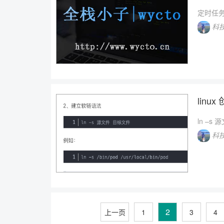
定时任务
科
linux
ln –s
科
2
上一页
1
3
4