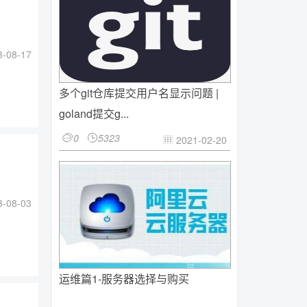
-08-17
多个git仓库提交用户名显示问题 |
goland提交g...
0
5323


2021-02-20

-08-03
运维篇1-服务器选择与购买