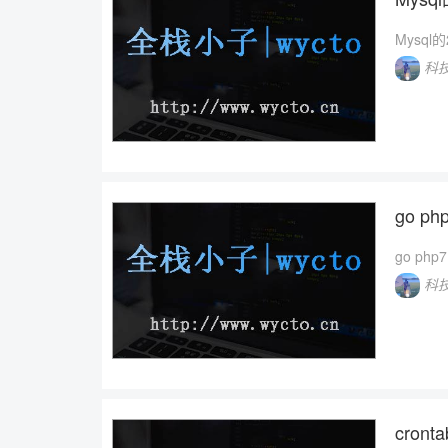
Mysq
科
go ph
go php
科
cro