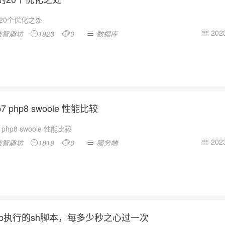
l的20个优化之处
2023
技智趣坊
1823
0
数据库




p7 php8 swoole 性能比较
7 php8 swoole 性能比较
2023
技智趣坊
1819
0
服务端




ntab执行的sh脚本，每多少秒之心过一次