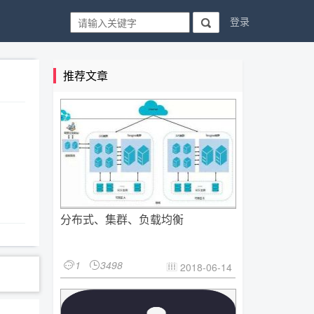
登录

推荐文章
分布式、集群、负载均衡
1
3498


2018-06-14
