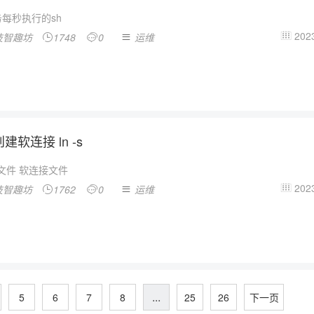
每秒执行的sh
2023
技智趣坊
1748
0
运维




 创建软连接 ln -s
 源文件 软连接文件
2023
技智趣坊
1762
0
运维




...
5
6
7
8
25
26
下一页