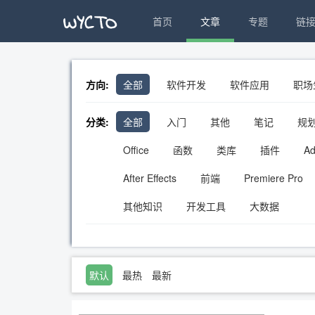
首页
文章
专题
链
方向:
全部
软件开发
软件应用
职场
分类:
全部
入门
其他
笔记
规
Office
函数
类库
插件
A
After Effects
前端
Premiere Pro
其他知识
开发工具
大数据
默认
最热
最新