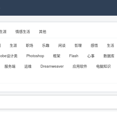
接
生涯
情感生活
其他
划
生涯
职场
乐趣
闲谈
哲理
感悟
生活
dobe设计类
Photoshop
框架
Flash
心事
数据库
服务端
运维
Dreamweaver
应用软件
电脑知识